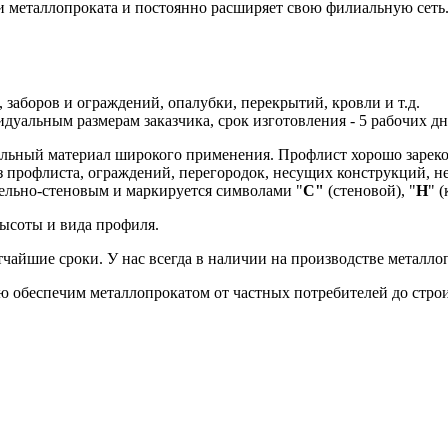
 металлопроката и постоянно расширяет свою филиальную сеть. 
, заборов и ограждений, опалубки, перекрытий, кровли и т.д.
дуальным размерам заказчика, срок изготовления - 5 рабочих дн
ельный материал широкого применения. Профлист хорошо зареко
 из профлиста, ограждений, перегородок, несущих конструкций,
ельно-стеновым и маркируется символами "
С"
(стеновой), "
Н
" 
ысоты и вида профиля.
атчайшие сроки. У нас всегда в наличии на производстве мета
тью обеспечим металлопрокатом от частных потребителей до стр