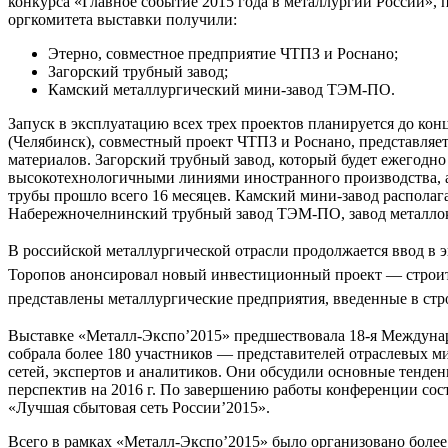
конкурса «Главное событие 2015 года в металлургии России»,
оргкомитета выставки получили:
Этерно, совместное предприятие ЧТПЗ и Роснано;
Загорский трубный завод;
Камский металлургический мини-завод ТЭМ-ПО.
Запуск в эксплуатацию всех трех проектов планируется до кон
(Челябинск), совместный проект ЧТПЗ и Роснано, представля
материалов. Загорский трубный завод, который будет ежегодно
высокотехнологичными линиями иностранного производства, а 
трубы прошло всего 16 месяцев. Камский мини-завод располаг
Набережночелнинский трубный завод ТЭМ-ПО, завод металлок
В российской металлургической отрасли продолжается ввод в
Торопов анонсировал новый инвестиционный проект — строите
представлены металлургические предприятия, введенные в стр
Выставке «Металл-Экспо’2015» предшествовала 18-я Междуна
собрала более 180 участников — представителей отраслевых м
сетей, экспертов и аналитиков. Они обсудили основные тенден
перспектив на 2016 г. По завершению работы конференции со
«Лучшая сбытовая сеть России’2015».
Всего в рамках «Металл-Экспо’2015» было организовано боле