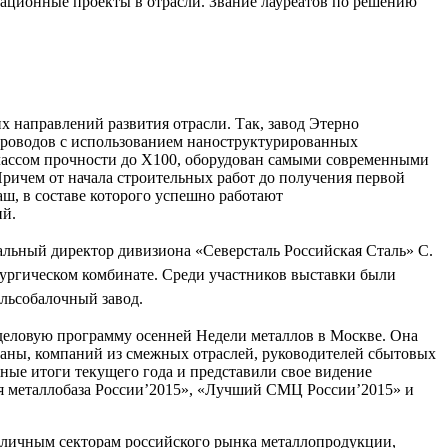
вационные проекты в отрасли. Звание лауреатов по решению
х направлений развития отрасли. Так, завод Этерно
опроводов с использованием наноструктурированных
 классом прочности до Х100, оборудован самыми современными
ричем от начала строительных работ до получения первой
ш, в составе которого успешно работают
ий.
альный директор дивизиона «Северсталь Российская Сталь» С.
ургическом комбинате. Среди участников выставки были
ельсобалочный завод.
деловую программу осенней Недели металлов в Москве. Она
раны, компаний из смежных отраслей, руководителей сбытовых
ные итоги текущего года и представили свое видение
ая металлобаза России’2015», «Лучший СМЦ России’2015» и
азличным секторам российского рынка металлопродукции,