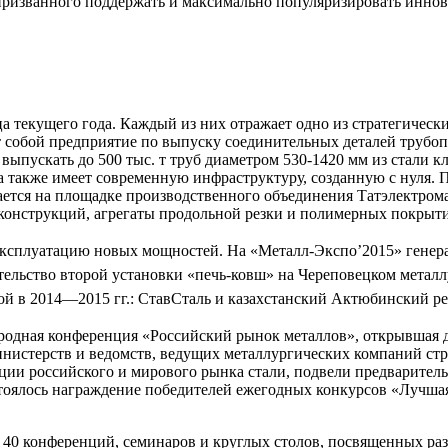
 призванного поддержать и максимально популяризировать инно
ца текущего года. Каждый из них отражает одно из стратегически
ет собой предприятие по выпуску соединительных деталей труб
 выпускать до 500 тыс. т труб диаметром 530-1420 мм из стали
также имеет современную инфраструктуру, созданную с нуля. П
ается на площадке производственного объединения Татэлектрома
онструкций, агрегаты продольной резки и полимерных покрыт
 эксплуатацию новых мощностей. На «Металл-Экспо’2015» генер
льство второй установки «печь-ковш» на Череповецком металл
ой в 2014—2015 гг.: СтавСталь и казахстанский Актюбинский р
родная конференция «Российский рынок металлов», открывшая 
инистерств и ведомств, ведущих металлургических компаний ст
ции российского и мирового рынка стали, подвели предваритель
стоялось награждение победителей ежегодных конкурсов «Лучш
е 40 конференций, семинаров и круглых столов, посвященных р