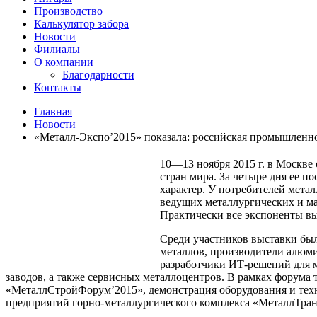
Производство
Калькулятор забора
Новости
Филиалы
О компании
Благодарности
Контакты
Главная
Новости
«Металл-Экспо’2015» показала: российская промышленнос
10—13 ноября 2015 г. в Москве
стран мира. За четыре дня ее п
характер. У потребителей метал
ведущих металлургических и ма
Практически все экспоненты вы
Среди участников выставки был
металлов, производители алюм
разработчики ИТ-решений для 
заводов, а также сервисных металлоцентров. В рамках форума
«МеталлСтройФорум’2015», демонстрация оборудования и техн
предприятий горно-металлургического комплекса «МеталлТран