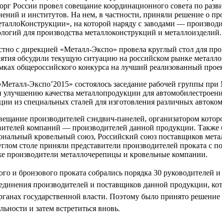
рг России провел совещание координационного совета по разви
ений и институтов. На нем, в частности, приняли решение о п
аллоКонструкции», на которой наряду с заводами — производи
логий для производства металлоконструкций и металлоизделий.
естно с дирекцией «Металл-Экспо» провела круглый стол для пр
ятия обсудили текущую ситуацию на российском рынке металлок
мках общероссийского конкурса на лучший реализованный проек
Металл-Экспо’2015» состоялось заседание рабочей группы при
 улучшению качества металлопродукции для автомобилестроени
ции из специальных сталей для изготовления различных автоко
ещание производителей сэндвич-панелей, организатором котор
авителей компаний — производителей данной продукции. Также 
ональный кровельный союз, Российский союз поставщиков мета
углом столе приняли представители производителей проката с
же производители металлочерепицы и кровельные компании.
го и бронзового проката собрались порядка 30 руководителей и
ъединения производителей и поставщиков данной продукции, ко
органах государственной власти. Поэтому было принято решени
ьности и затем встретиться вновь.