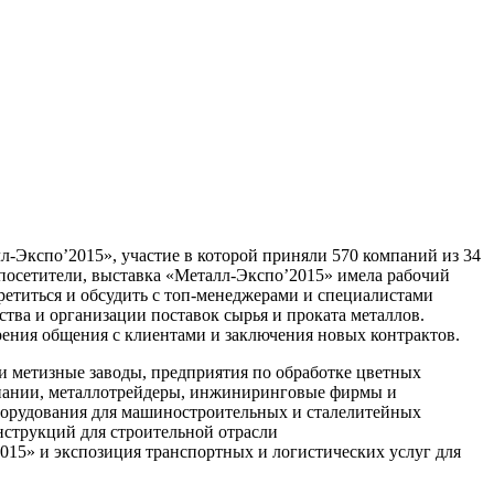
-Экспо’2015», участие в которой приняли 570 компаний из 34
и посетители, выставка «Металл-Экспо’2015» имела рабочий
третиться и обсудить с топ-менеджерами и специалистами
ва и организации поставок сырья и проката металлов.
рения общения с клиентами и заключения новых контрактов.
и метизные заводы, предприятия по обработке цветных
мпании, металлотрейдеры, инжиниринговые фирмы и
борудования для машиностроительных и сталелитейных
нструкций для строительной отрасли
15» и экспозиция транспортных и логистических услуг для