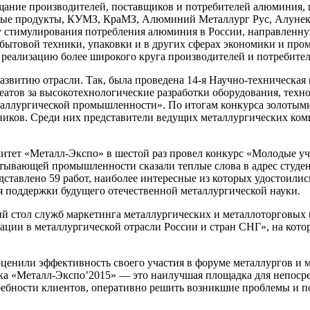
ние производителей, поставщиков и потребителей алюминия, пр
вые продукты, КУМЗ, КраМЗ, Алюминий Металлург Рус, Алунекс
 стимулирования потребления алюминия в России, направленну
е бытовой техники, упаковки и в других сферах экономики и пр
 реализацию более широкого круга производителей и потребител
азвитию отрасли. Так, была проведена 14-я Научно-техническа
еатов за высокотехнологические разработки оборудования, техн
таллургической промышленности». По итогам конкурса золотыми
иков. Среди них представители ведущих металлургических комп
митет «Металл-Экспо» в шестой раз провел конкурс «Молодые 
атывающей промышленности сказали теплые слова в адрес студе
ставлено 59 работ, наиболее интересные из которых удостоилис
я поддержки будущего отечественной металлургической науки.
ый стол служб маркетинга металлургических и металлоторговы
ии в металлургической отрасли России и стран СНГ», на кото
ценили эффективность своего участия в форуме металлургов и 
ка «Металл-Экспо’2015» — это наилучшая площадка для непосред
отребности клиентов, оперативно решить возникшие проблемы и