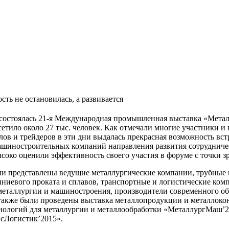
ть не остановилась, а развивается
 состоялась 21-я Международная промышленная выставка «Металл
осетило около 27 тыс. человек. Как отмечали многие участники 
лов и трейдеров в эти дни выдалась прекрасная возможность вс
шиностроительных компаний направления развития сотрудничест
соко оценили эффективность своего участия в форуме с точки з
и представлены ведущие металлургические компании, трубные 
иниевого проката и сплавов, транспортные и логистические ко
металлургии и машиностроения, производители современного о
 также были проведены выставка металлопродукции и металлоко
ологий для металлургии и металлообработки «МеталлургМаш’20
сЛогистик’2015».