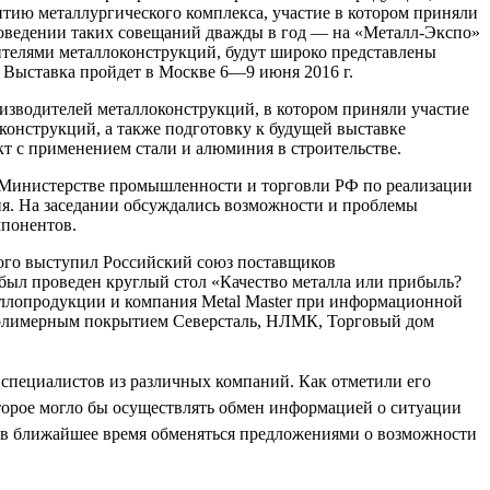
тию металлургического комплекса, участие в котором приняли
роведении таких совещаний дважды в год — на «Металл-Экспо»
телями металлоконструкций, будут широко представлены
 Выставка пройдет в Москве 6—9 июня 2016 г.
оизводителей металлоконструкций, в котором приняли участие
онструкций, а также подготовку к будущей выставке
т с применением стали и алюминия в строительстве.
 Министерстве промышленности и торговли РФ по реализации
я. На заседании обсуждались возможности и проблемы
мпонентов.
ого выступил Российский союз поставщиков
был проведен круглый стол «Качество металла или прибыль?
ллопродукции и компания Metal Master при информационной
 полимерным покрытием Северсталь, НЛМК, Торговый дом
 специалистов из различных компаний. Как отметили его
торое могло бы осуществлять обмен информацией о ситуации
е в ближайшее время обменяться предложениями о возможности