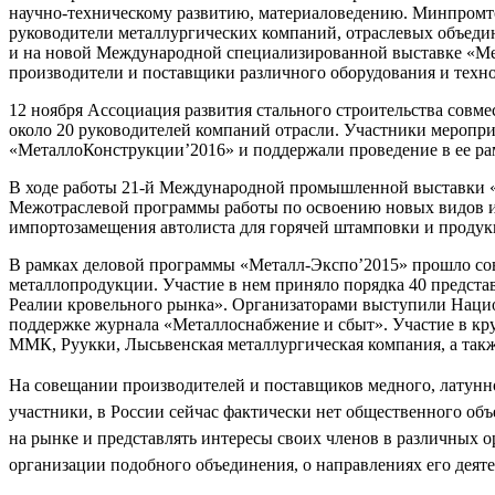
научно-техническому развитию, материаловедению. Минпромто
руководители металлургических компаний, отраслевых объедин
и на новой Международной специализированной выставке «Мет
производители и поставщики различного оборудования и техно
12 ноября Ассоциация развития стального строительства совм
около 20 руководителей компаний отрасли. Участники меропри
«МеталлоКонструкции’2016» и поддержали проведение в ее ра
В ходе работы 21-й Международной промышленной выставки «
Межотраслевой программы работы по освоению новых видов и
импортозамещения автолиста для горячей штамповки и продук
В рамках деловой программы «Металл-Экспо’2015» прошло сов
металлопродукции. Участие в нем приняло порядка 40 предст
Реалии кровельного рынка». Организаторами выступили Наци
поддержке журнала «Металлоснабжение и сбыт». Участие в кр
ММК, Руукки, Лысьвенская металлургическая компания, а так
На совещании производителей и поставщиков медного, латунно
участники, в России сейчас фактически нет общественного об
на рынке и представлять интересы своих членов в различных 
организации подобного объединения, о направлениях его деятел