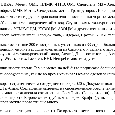
 ЕВРАЗ, Мечел, ОМК, НЛМК, ЧТПЗ, ОМЗ-Спецсталь, МЗ «Электр
ябрь», ММК-Метиз, Северсталь-метиз, Уралтрубпром, Изоляцио
мкомплект и другие производители и поставщики черных метал
к-Уральский металлургический завод, Ступинская металлургич
компанией УГМК-ОЦМ, КУЗОЦМ, АЗОЦМ и другие компании отра
ест, Континенталь, Глобус-Сталь, Лидер-М, Протэк, УТК-Сталь
валось свыше 200 иностранных участников из 33 стран. Больше 
е приняли многие ведущие компании из ближнего и дальнего зар
орусский металлургический завод, Ansteel, Днепроспецсталь, А
Wisdri, Terex, Liebherr, RHI, Hempel и многие другие.
шленности время. Тем не менее на ней было подписано большое 
ь оборудование, как не во время кризиса? Немало сделок заклю
вора о стратегическом сотрудничестве до 2020 г. Документ под
А. Грубман. Соглашение нацелено на своевременное обеспечен
омпания заключила соглашения с БестЛайнс (Башкортостан) и ПК
 контракт с Королевским трубным заводом. Крафт Групп, вперв
имеров можно провести еще много.
 свои инвестиционные проекты. Во время торжественного прие