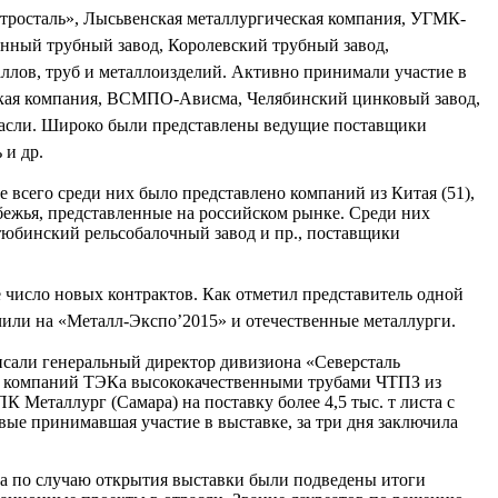
осталь», Лысьвенская металлургическая компания, УГМК-
нный трубный завод, Королевский трубный завод,
лов, труб и металлоизделий. Активно принимали участие в
еская компания, ВСМПО-Ависма, Челябинский цинковый завод,
сли. Широко были представлены ведущие поставщики
 и др.
всего среди них было представлено компаний из Китая (51),
убежья, представленные на российском рынке. Среди них
ктюбинский рельсобалочный завод и пр., поставщики
число новых контрактов. Как отметил представитель одной
чили на «Металл-Экспо’2015» и отечественные металлурги.
писали генеральный директор дивизиона «Северсталь
ие компаний ТЭКа высококачественными трубами ЧТПЗ из
 Металлург (Самара) на поставку более 4,5 тыс. т листа с
ые принимавшая участие в выставке, за три дня заключила
ма по случаю открытия выставки были подведены итоги