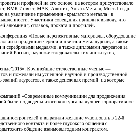
оката и профилей на его основе, на котором присутствовало
т, ВМК Инвест, МАК, Алютех, Альфа-Металл, Мост-1 и др.
ю на увеличение применения «крылатого металла» в
омышленности. Участники совещания пришли к выводу, что
ей алюминия, сплавов, проката и профилей.
я конференция «Новые перспективные материалы, оборудование
ологий и продукции черной и цветной металлургии, а также
 и серебряными медалями, а также дипломами лауреатов за
аний России, научно-исследовательских институтов,
ученые’2015». Крупнейшие отечественные ученые —
нтов и пожелали им успешной научной и производственной
ь званий лауреатов, а также денежных премий, на которые
х компаний «Современные коммуникации для продвижения
рой были подведены итоги конкурса на лучшее корпоративное
машиностроителей и выразили желание участвовать в 22-й
ственного контакта и более глубокого общения с
 подытожить общение взаимовыгодным контрактом.