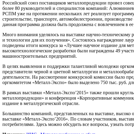
Российский союз поставщиков металлопродукции провел совеща
более 80 руководителей и специалистов компаний: Алюминие
РСПМ уже на протяжении нескольких лет реализует программу
строительстве, транспорте, автомобилестроении, производств
данная программа должна быть продолжена с вовлечением в ее
Много внимания уделялось на выставке научно-техническому р
и технологии для их получения». Состоялось награждение лаур
подведены итоги конкурса за «Лучшее научное издание для ме
высокотехнологические разработки были награждены 49 участн
машиностроительных предприятий.
В целях выявления и поддержки талантливой молодежи оргко
представители черной и цветной металлургии и металлообраб
деятельности. На рассмотрение конкурсной комиссии было пред
оргкомитетом «Металл-Экспо» было выделено 750 тыс. руб. дл
В рамках выставки «Металл-Экспо’2015» также прошли кругл
металлопродукции» и конференция «Корпоративные коммуникац
издание в металлургической отрасли.
Большинство компаний, представленных на выставке, высоко о
выставке «Металл-Экспо’2016». По словам участников, выстав
потребителями. Здесь можно обсудить все вопросы, узнать п