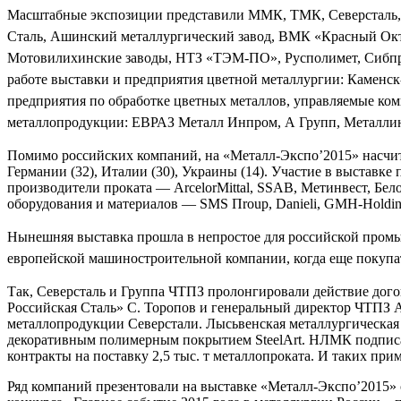
Масштабные экспозиции представили ММК, ТМК, Северсталь,
Сталь, Ашинский металлургический завод, ВМК «Красный Окт
Мотовилихинские заводы, НТЗ «ТЭМ-ПО», Русполимет, Сибпро
работе выставки и предприятия цветной металлургии: Каменс
предприятия по обработке цветных металлов, управляемые 
металлопродукции: ЕВРАЗ Металл Инпром, А Групп, Металлинв
Помимо российских компаний, на «Металл-Экспо’2015» насчиты
Германии (32), Италии (30), Украины (14). Участие в выставк
производители проката — ArcelorMittal, SSAB, Метинвест, Бел
оборудования и материалов — SMS Пroup, Danieli, GMH-Holding, 
Нынешняя выставка прошла в непростое для российской промы
европейской машиностроительной компании, когда еще покупат
Так, Северсталь и Группа ЧТПЗ пролонгировали действие дого
Российская Сталь» С. Торопов и генеральный директор ЧТПЗ 
металлопродукции Северстали. Лысьвенская металлургическая к
декоративным полимерным покрытием SteelArt. НЛМК подписал
контракты на поставку 2,5 тыс. т металлопроката. И таких пр
Ряд компаний презентовали на выставке «Металл-Экспо’2015»