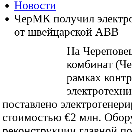
Новости
ЧерМК получил электр
от швейцарской ABB
На
Черепове
комбинат
(Че
рамках конт
электротехн
поставлено электрогенер
стоимостью €2 млн. Обор
реконструкции главной п