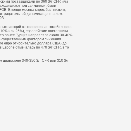
йскими поставщиками по 360 $/т CFR или
находящихся под санкциями, были
FOB. В конце месяца спрос был низким,
 отрицательной динамики цен на лом.
OB.
новых санкций в отношении автомобильного
(10% или 25%), европейские поставщики
 что ранее Турция направляла около 30-40%
то существенным фактором снижения
ие евро относительно доллара США (до
в Европе отмечалась по 470 $/т CFR, в то
м диапазоне 340-350 $/т CFR или 310 $/т