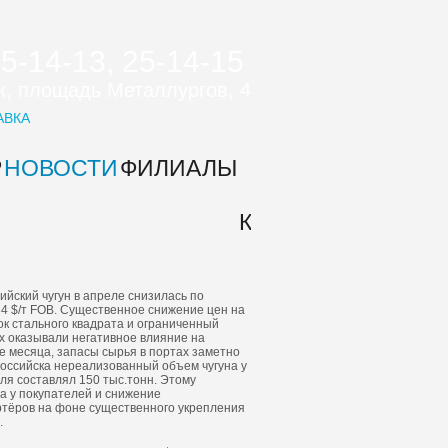
25-14-13, 25-14-15
цк, площадь Металлургов, 4
АВКА
Р
НОВОСТИ
ФИЛИАЛЫ
О
КОНТ
КОМПАНИИ
ийский чугун в апреле снизилась по
334 $/т FOB. Существенное снижение цен на
ок стального квадрата и ограниченный
х оказывали негативное влияние на
це месяца, запасы сырья в портах заметно
российска нереализованный объем чугуна у
ля составлял 150 тыс.тонн. Этому
а у покупателей и снижение
ртёров на фоне существенного укрепления
.