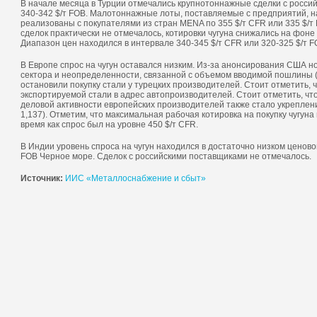
В начале месяца в Турции отмечались крупнотоннажные сделки с росси
340-342 $/т FOB. Малотоннажные лоты, поставляемые с предприятий, 
реализованы с покупателями из стран MENA по 355 $/т CFR или 335 $/т 
сделок практически не отмечалось, котировки чугуна снижались на фоне
Диапазон цен находился в интервале 340-345 $/т CFR или 320-325 $/т F
В Европе спрос на чугун оставался низким. Из-за анонсирования США 
сектора и неопределенности, связанной с объемом вводимой пошлины 
ИИ
остановили покупку стали у турецких производителей. Стоит отметить,
экспортируемой стали в адрес автопроизводителей. Стоит отметить, ч
деловой активности европейских производителей также стало укреплен
1,137). Отметим, что максимальная рабочая котировка на покупку чугуна 
время как спрос был на уровне 450 $/т CFR.
В Индии уровень спроса на чугун находился в достаточно низком ценово
FOB Черное море. Сделок с российскими поставщиками не отмечалось.
Источник:
ИИС «Металлоснабжение и сбыт»