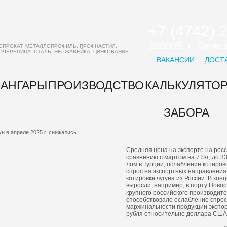
+7 (4742) 
398005, г. Липе
ОПРОКАТ. МЕТАЛЛОПРОФИЛЬ. ПРОФНАСТИЛ.
ОЧЕРЕПИЦА. СТАЛЬ. НЕРЖАВЕЙКА. ЦИНКОВАНИЕ
ВАКАНСИИ
ДОСТ
АНГАРЫ
ПРОИЗВОДСТВО
КАЛЬКУЛЯТО
ЗАБОРА
н в апреле 2025 г. снижались
Средняя цена на экспорте на росс
сравнению с мартом на 7 $/т, до 
лом в Турции, ослабление котиров
спрос на экспортных направления
котировки чугуна из России. В кон
выросли, например, в порту Ново
крупного российского производите
способствовало ослабление спрос
маржинальности продукции экспо
рубля относительно доллара США