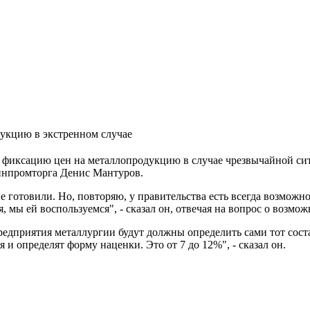
укцию в экстренном случае
фиксацию цен на металлопродукцию в случае чрезвычайной ситу
инпромторга Денис Мантуров.
готовили. Но, повторяю, у правительства есть всегда возможнос
, мы ей воспользуемся", - сказал он, отвечая на вопрос о возм
редприятия металлургии будут должны определить сами тот соста
 и определят форму наценки. Это от 7 до 12%", - сказал он.