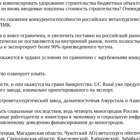
ы компенсировать удорожание строительства бюджетных объектов
т ли вновь вводимые пошлины стоимость строительства? Очевидн
– это снижение конкурентоспособности российских металлургич
НЛМК.
 и вовсе ограничена, и увеличить поставки на российский рыно
ически не поставляются на внутренний рынок, почти полностью
 и экспортирует более 90% произведенного чугуна.
ие окажутся в худших условиях по сравнению с зарубежными конк
тво планирует изъять.
ости, и они окажутся на грани банкротства. UC Rusal уже преду
о завода, изначально ориентированного на экспорт.
ктрометаллургический завод, дальневосточная Амурсталь и Аши
быть социальные последствия, ведь четверть моногородов России
вные работодатели и инвесторы в экономику и социальную инфра
аправленному доведению финансирования до моногородов.
пецкая, Магаданская области, Чукотский АО) металлурги обесп
ая, Свердловская области, Красноярский, Хабаровский, Забайкал