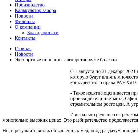
Производство
Калькулятор забора
Новости
Филиалы
О компании
Благодарности
Контакты
Главная
Новости
Экспортные пошлины - лекарство хуже болезни
С 1 августа по 31 декабря 202
которую будут влиять множест
конкурентного права РАНХиГС п
- Такое изъятие оценивается пр
производители цветмета. Офици
стремительном росте цен. А угр
Изначально речь шла о трех к
монопольно высоких ценах. Это разбирательство продолжается
Но, в результате вновь объявленных мер, «под раздачу» попадет