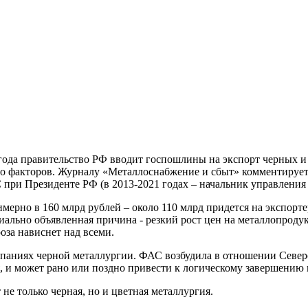
1 года правительство РФ вводит госпошлины на экспорт черных и
во факторов. Журналу «Металлоснабжение и сбыт» комментируе
ри Президенте РФ (в 2013-2021 годах – начальник управления 
имерно в 160 млрд рублей – около 110 млрд придется на экспорт
ально объявленная причина - резкий рост цен на металлопроду
оза нависнет над всеми.
омпаниях черной металлургии. ФАС возбудила в отношении Севе
, и может рано или поздно привести к логическому завершению 
 не только черная, но и цветная металлургия.