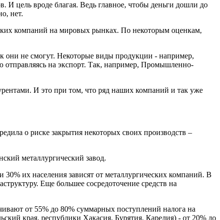
. И цель вроде благая. Ведь главное, чтобы деньги дошли до
о, нет.
еских компаний на мировых рынках. По некоторым оценкам,
к они не смогут. Некоторые виды продукции - например,
 отправляясь на экспорт. Так, например, Промышленно-
урентами. И это при том, что ряд наших компаний и так уже
предила о риске закрытия некоторых своих производств –
нский металлургический завод.
 и 30% их населения зависят от металлургических компаний. В
структуру. Еще большее сосредоточение средств на
ечивают от 55% до 80% суммарных поступлений налога на
ьский края, республики Хакасия, Бурятия, Карелия) - от 20% до