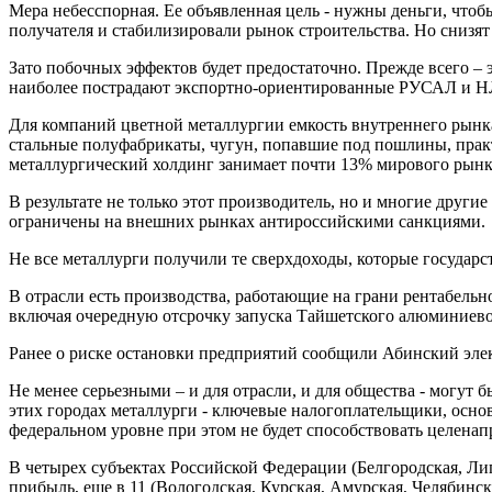
Мера небесспорная. Ее объявленная цель - нужны деньги, чтоб
получателя и стабилизировали рынок строительства. Но снизя
Зато побочных эффектов будет предостаточно. Прежде всего 
наиболее пострадают экспортно-ориентированные РУСАЛ и 
Для компаний цветной металлургии емкость внутреннего рынка
стальные полуфабрикаты, чугун, попавшие под пошлины, практ
металлургический холдинг занимает почти 13% мирового рынка
В результате не только этот производитель, но и многие друг
ограничены на внешних рынках антироссийскими санкциями.
Не все металлурги получили те сверхдоходы, которые государс
В отрасли есть производства, работающие на грани рентабельн
включая очередную отсрочку запуска Тайшетского алюминиевог
Ранее о риске остановки предприятий сообщили Абинский эле
Не менее серьезными – и для отрасли, и для общества - могут 
этих городах металлурги - ключевые налогоплательщики, осно
федеральном уровне при этом не будет способствовать целен
В четырех субъектах Российской Федерации (Белгородская, Ли
прибыль, еще в 11 (Вологодская, Курская, Амурская, Челябинск