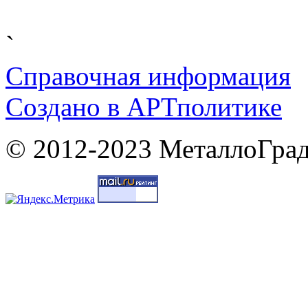
`
Справочная информация
Cоздано в
АРТ
политике
© 2012-2023 МеталлоГрад