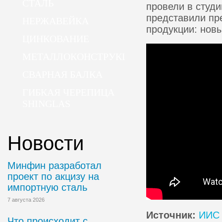
СТАЛЬ
провели в студи
представили пр
НЕРЖАВЕЙКА
продукции: новы
ЦИНКОВАНИЕ
МЕТАЛЛОКОНСТРУКЦИИ
СВАРНАЯ БАЛКА
ГИБКАЯ ЧЕРЕПИЦА
SHINGLAS
Новости
Минфин разработал
проект по акцизу на
импортную сталь
7 августа 2026
Источник:
ИИС 
Что происходит с