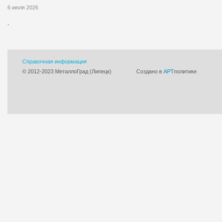
6 июля 2026
`
Справочная информация
© 2012-2023 МеталлоГрад (Липецк)
Cоздано в
АРТ
политике