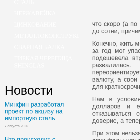
СТАЛЬ
НЕРЖАВЕЙКА
что скоро (а по
ЦИНКОВАНИЕ
до сотни, приче
МЕТАЛЛОКОНСТРУКЦИИ
Конечно, жить м
СВАРНАЯ БАЛКА
за год мог упа
подешевела вт
ГИБКАЯ ЧЕРЕПИЦА
развалилась
SHINGLAS
переориентиру
валюту, а свои
для краткосроч
Новости
Нам в условия
Минфин разработал
долларов и е
проект по акцизу на
отказываться 
импортную сталь
доверие, а тепе
7 августа 2026
При этом нельзя
Что происходит с