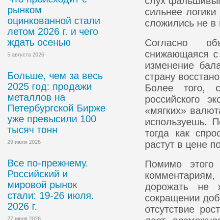
слух фальшивым
рынком
сильнее логики 
оцинкованной стали
сложились не в 
летом 2026 г. и чего
ждать осенью
Согласно об
снижающаяся с 
5 августа 2026
изменение бал
Больше, чем за весь
страну восстано
2025 год: продажи
Более того, с
металлов на
российского э
Петербургской Бирже
«мягких» валют
уже превысили 100
используешь. 
тысяч тонн
тогда как спр
29 июля 2026
растут в цене п
Все по-прежнему.
Помимо этого 
Российский и
комментариям
мировой рынок
дорожать не 
стали: 19-26 июля.
сокращении доб
2026 г.
отсутствие рос
27 июля 2026