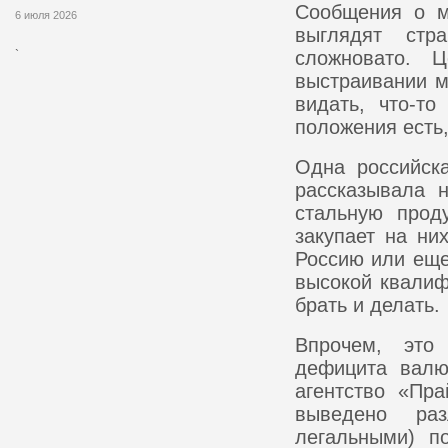
Сообщения о м
6 июля 2026
выглядят стр
сложновато. 
`
выстраивании м
видать, что-т
положения есть,
Одна российск
рассказывала 
стальную прод
закупает на ни
Россию или еще 
высокой квалиф
брать и делать.
Впрочем, это 
дефицита валю
агентство «Пр
выведено раз
легальными) п