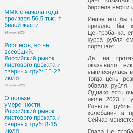
дает возможно
барреля нефти 
ММК с начала года
произвел 56,5 тыс. т
Иначе его бы 
белой жести
привело бы к
Центробанка, е
24 июля 2026
курса рубля е
Рост есть, но не
порешает.
всеобщий.
Российский рынок
Да, на протя
листового проката и
оказывало ни
сварных труб: 15-22
выплеснулась в
июля
Тогда цены рез
обвала рубля, 
23 июля 2026
Однако есть оч
О пользе
июле 2023 г. 
умеренности.
Раньше рубль
Российский рынок
колебания в п
листового проката и
Сейчас меняетс
сварных труб: 8-15
июля
Глава Центроба