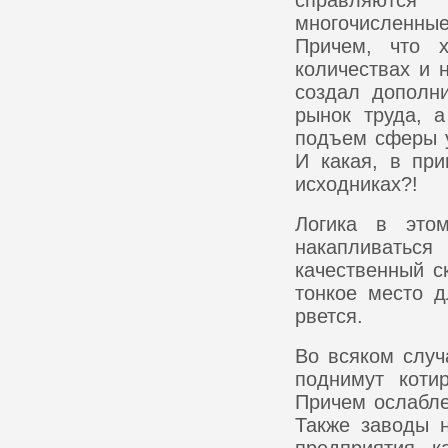
справляются
многочисленные
Причем, что х
количествах и 
создал дополн
рынок труда, 
подъем сферы у
И какая, в при
исходниках?!
Логика в это
накапливатьс
качественный с
тонкое место д
рвется.
Во всяком случ
поднимут коти
Причем ослабле
Также заводы 