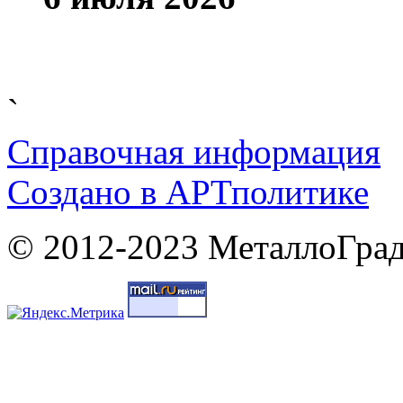
`
Справочная информация
Cоздано в
АРТ
политике
© 2012-2023 МеталлоГрад