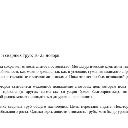
и сварных труб: 16-23 ноября
а сохраняет относительное постоянство. Металлургические компании тве
стабильность как можно дольше, так как в условиях сужения видимого 
иски, связанные с внешними рынками. Пока что нет особых оснований р
юторов становится медленное повышение спотовых цен, которые пока ч
го проката (в других сегментах ситуация более благоприятная), 
ый рынок может приподняться до уровня первичного.
ынке сварных труб общего назначения. Цены перестают падать. Некот
большого роста. Однако здесь довести стоимость трубы хотя бы до уровн