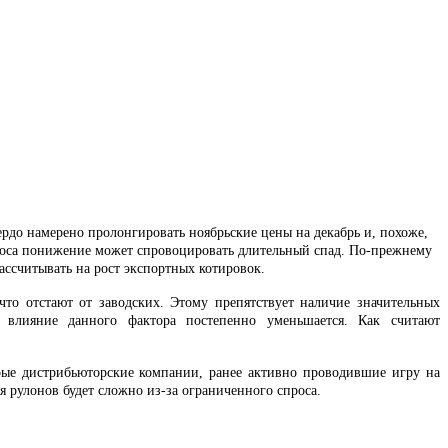
рдо намерено пролонгировать ноябрьские цены на декабрь и, похоже,
спроса понижение может спровоцировать длительный спад. По-прежнему
ассчитывать на рост экспортных котировок.
то отстают от заводских. Этому препятствует наличие значительных
но влияние данного фактора постепенно уменьшается. Как считают
орые дистрибьюторские компании, ранее активно проводившие игру на
я рулонов будет сложно из-за ограниченного спроса.