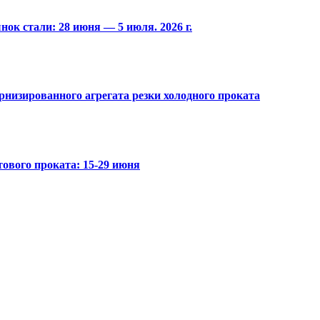
ок стали: 28 июня — 5 июля. 2026 г.
низированного агрегата резки холодного проката
ового проката: 15-29 июня