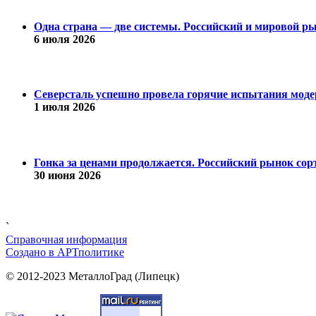
Одна страна — две системы. Российский и мировой рын
6 июля 2026
Северсталь успешно провела горячие испытания модер
1 июля 2026
Гонка за ценами продолжается. Российский рынок сорт
30 июня 2026
`
Справочная информация
Cоздано в
АРТ
политике
© 2012-2023 МеталлоГрад (Липецк)