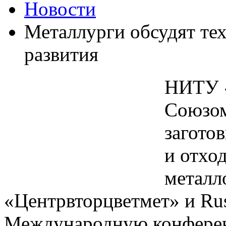
Новости
Металлурги обсудят те
развития
НИТУ 
Союзом
загото
и отхо
металл
«Центрвторцветмет» и Ru
Международную конфе