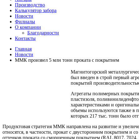
Производство
Калькулятор забора
Новости
Филиалы
О компании
Благодарности
Контакты
Главная
Новости
ММК произвел 5 млн тонн проката с покрытием
Магнитогорский металлургичес
был введен в строй первый агр
покрытий производительностью 
Агрегаты полимерных покрытий
пластизоля, поливинилиденфто
характеристиками и оригиналь
объемы используются также в 
которых 217 тыс. тонн было от
Продуктовая стратегия ММК направлена на развитие и увелич
относятся, в частности, прокат с двусторонним покрытием и 
оттенков проката со сморщенным покрытием (RAL 8017, 7024, R