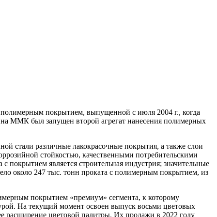
 полимерным покрытием, выпущенной с июля 2004 г., когда
да на ММК был запущен второй агрегат нанесения полимерных
ной стали различные лакокрасочные покрытия, а также слои
коррозийной стойкостью, качественными потребительскими
с покрытием является строительная индустрия; значительные
ло около 247 тыс. тонн проката с полимерным покрытием, из
лимерным покрытием «премиум» сегмента, к которому
турой. На текущий момент освоен выпуск восьми цветовых
ее расширение цветовой палитры. Их продажи в 2022 году