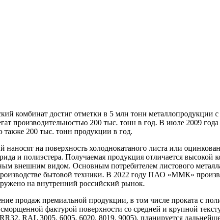
кий комбинат достиг отметки в 5 млн тонн металлопродукции с
егат производительностью 200 тыс. тонн в год. В июле 2009 го
также 200 тыс. тонн продукции в год.
 наносят на поверхность холоднокатаного листа или оцинкован
рида и полиэстера. Получаемая продукция отличается высокой 
ным внешним видом. Основным потребителем листового металла 
производстве бытовой техники. В 2022 году ПАО «ММК» произве
гружено на внутренний российский рынок.
ение продаж премиальной продукции, в том числе проката с по
со сморщенной фактурой поверхности со средней и крупной текс
R32, RAL 3005, 6005, 6020, 8019, 9005), планируется дальнейш