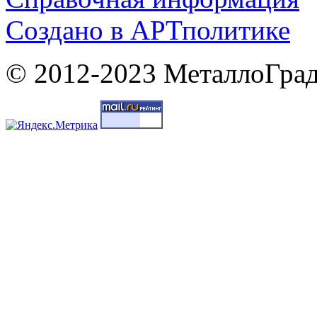
Cоздано в
АРТ
политике
© 2012-2023 МеталлоГрад