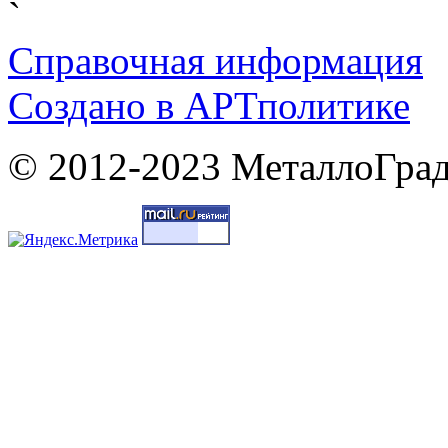
`
Справочная информация
Cоздано в
АРТ
политике
© 2012-2023 МеталлоГрад