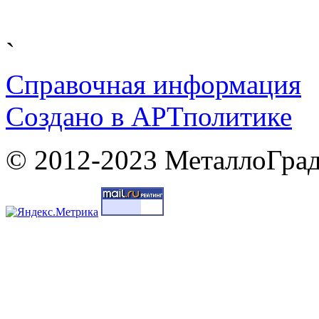
`
Справочная информация
Cоздано в
АРТ
политике
© 2012-2023 МеталлоГрад