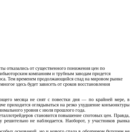
ты отказались от существенного понижения цен по
трибьюторским компаниям и трубным заводам придется
роса. Тем временем продолжающийся спад на мировом рынке
многое здесь будет зависеть от сроков восстановления
ющего месяца не снят с повестки дня — по крайней мере, в
че приходится оглядываться на резко ухудшение конъюнктуры
нимального уровня с июля прошлого года.
металлотрейдеров становится повышение спотовых цен. Правда,
 решительно не наблюдается. Наоборот, у участников рынка
особых оснований, но и нового спада в обозримом будущем не