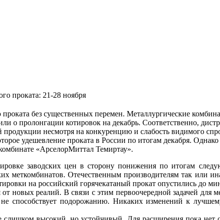
ого проката: 21-28 ноября
 проката без существенных перемен. Металлургические комбина
или о пролонгации котировок на декабрь. Соответственно, дис
й продукции несмотря на конкуренцию и слабость видимого сп
торое удешевление проката в России по итогам декабря. Однако 
 комбинате «АрселорМиттал Темиртау».
ировке заводских цен в сторону понижения по итогам следу
их меткомбинатов. Отечественным производителям так или ина
ировки на российский горячекатаный прокат опустились до ми
от новых реалий. В связи с этим первоочередной задачей для 
 не способствует подорожанию. Никаких изменений к лучшему
е слишком высокий, но устойчивый. Для расширения пока нет 