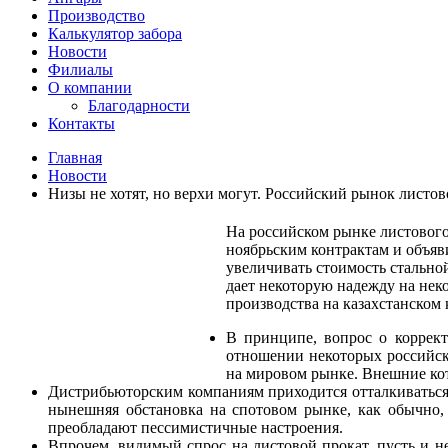
Производство
Калькулятор забора
Новости
Филиалы
О компании
Благодарности
Контакты
Главная
Новости
Низы не хотят, но верхи могут. Российский рынок листов
На российском рынке листового
ноябрьским контрактам и объяв
увеличивать стоимость стально
дает некоторую надежду на неко
производства на казахстанском
В принципе, вопрос о коррект
отношении некоторых российск
на мировом рынке. Внешние кот
Дистрибьюторским компаниям приходится отталкиваться 
нынешняя обстановка на спотовом рынке, как обычно,
преобладают пессимистичные настроения.
Впрочем, видимый спрос на листовой прокат, пусть и н