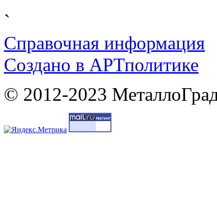
`
Справочная информация
Cоздано в
АРТ
политике
© 2012-2023 МеталлоГрад