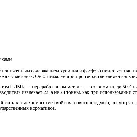
иками
с пониженным содержанием кремния и фосфора позволяет нашим
ужным методом. Он оптимален при производстве элементов конс
нтам НЛМК — переработчикам металла — сэкономить до 50% цин
водитель извлекает 22, а не 24 тонны, как при использовании с
й состав и механические свойства нового продукта, несмотря 
сударственных нормативов.