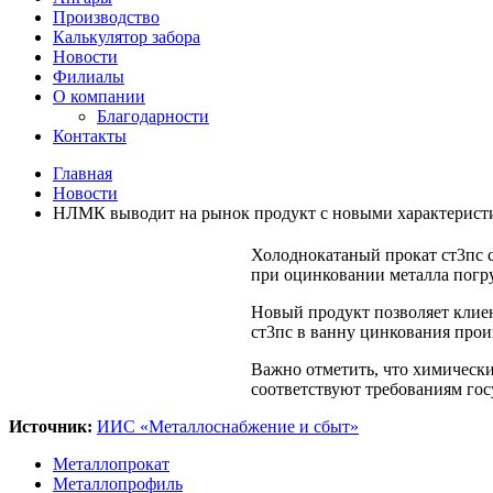
Производство
Калькулятор забора
Новости
Филиалы
О компании
Благодарности
Контакты
Главная
Новости
НЛМК выводит на рынок продукт с новыми характерист
Холоднокатаный прокат ст3пс 
при оцинковании металла погр
Новый продукт позволяет клие
ст3пс в ванну цинкования произ
Важно отметить, что химически
соответствуют требованиям го
Источник:
ИИС «Металлоснабжение и сбыт»
Металлопрокат
Металлопрофиль