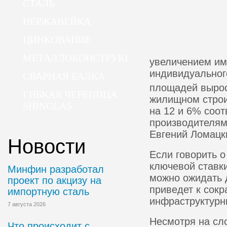
СТАЛЬ
НЕРЖАВЕЙКА
ЦИНКОВАНИЕ
МЕТАЛЛОКОНСТРУКЦИИ
увеличением им
индивидуальног
СВАРНАЯ БАЛКА
площадей вырос
ГИБКАЯ ЧЕРЕПИЦА
жилищном строи
SHINGLAS
на 12 и 6% соо
производителям
Евгений Ломацк
Новости
Если говорить о
ключевой ставк
Минфин разработал
можно ожидать 
проект по акцизу на
приведет к сок
импортную сталь
инфраструктурн
7 августа 2026
Несмотря на сл
Что происходит с