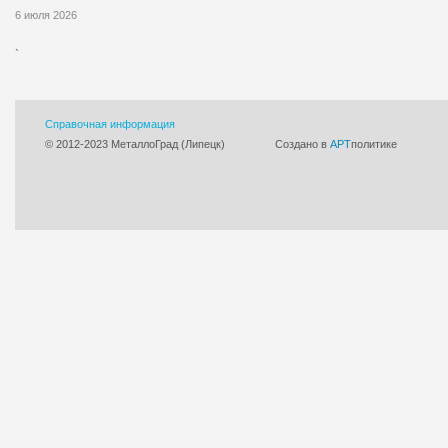
6 июля 2026
`
Справочная информация
© 2012-2023 МеталлоГрад (Липецк)
Cоздано в
АРТ
политике