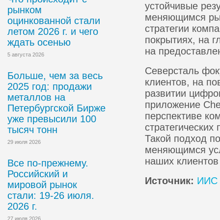
устойчивые резу
рынком
меняющимся ры
оцинкованной стали
стратегии комп
летом 2026 г. и чего
покрытиях, на 
ждать осенью
на предоставлен
5 августа 2026
Северсталь фок
Больше, чем за весь
клиентов, на по
2025 год: продажи
развитии цифро
металлов на
приложение Chec
Петербургской Бирже
перспективе ко
уже превысили 100
стратегических 
тысяч тонн
Такой подход по
29 июля 2026
меняющимся усл
наших клиентов 
Все по-прежнему.
Российский и
Источник:
ИИС 
мировой рынок
стали: 19-26 июля.
2026 г.
27 июля 2026