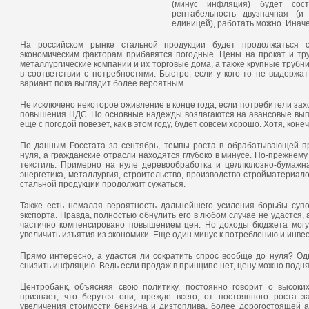
(минус инфляция) будет сос
рентабельность двузначная (
единицей), работать можно. Инач
На российском рынке стальной продукции будет продолжаться 
экономическим факторам прибавятся погодные. Цены на прокат и тру
металлургические компании и их торговые дома, а также крупные труб
в соответствии с потребностями. Быстро, если у кого-то не выдержа
ИИ
вариант пока выглядит более вероятным.
Не исключено некоторое оживление в конце года, если потребители захо
повышения НДС. Но основные надежды возлагаются на авансовые выпла
еще с погодой повезет, как в этом году, будет совсем хорошо. Хотя, кон
По данным Росстата за сентябрь, темпы роста в обрабатывающей п
нуля, а гражданские отрасли находятся глубоко в минусе. По-прежнем
текстиль. Примерно на нуле деревообработка и целлюлозно-бумаж
энергетика, металлургия, строительство, производство стройматериал
стальной продукции продолжит сужаться.
Также есть немалая вероятность дальнейшего усиления борьбы супо
экспорта. Правда, полностью обнулить его в любом случае не удастся,
частично компенсировано повышением цен. Но доходы бюджета могут
увеличить изъятия из экономики. Еще один минус к потреблению и инве
Прямо интересно, а удастся ли сократить спрос вообще до нуля? Одн
снизить инфляцию. Ведь если продаж в принципе нет, цену можно подня
Центробанк, объясняя свою политику, постоянно говорит о высок
признает, что берутся они, прежде всего, от постоянного роста
увеличения стоимости бензина и дизтоплива, более дорогостоящей 