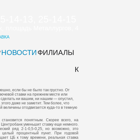
25-14-13, 25-14-15
цк, площадь Металлургов, 4
АВКА
Р
НОВОСТИ
ФИЛИАЛЫ
О
КОНТ
КОМПАНИИ
ешно, если бы не было так грустно. От
ючевой ставки на прежнем месте или
я сделать ни вашим, ни нашим — опустил,
а этого даже не заметит. Тем более, что
й величины отодвигается куда-то в темную
становится понятным. Скорее всего, на
 Центробанк уменьшит ставку еще немного.
ский ряд 2-1-0,5-0,25, но возможно, это
е целый процентный пункт. При годовой
щает ЦБ к тому времени, реальная ставка