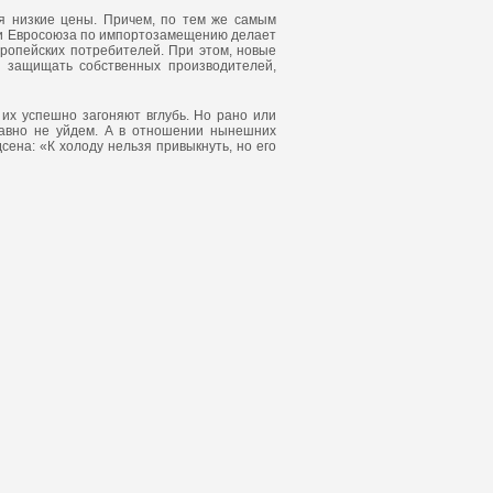
ся низкие цены. Причем, по тем же самым
А и Евросоюза по импортозамещению делает
ропейских потребителей. При этом, новые
т защищать собственных производителей,
их успешно загоняют вглубь. Но рано или
 равно не уйдем. А в отношении нынешних
сена: «К холоду нельзя привыкнуть, но его