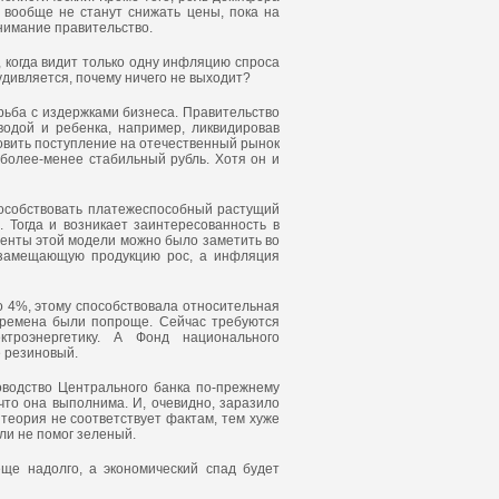
 вообще не станут снижать цены, пока на
нимание правительство.
, когда видит только одну инфляцию спроса
 удивляется, почему ничего не выходит?
рьба с издержками бизнеса. Правительство
водой и ребенка, например, ликвидировав
овить поступление на отечественный рынок
более-менее стабильный рубль. Хотя он и
пособствовать платежеспособный растущий
 Тогда и возникает заинтересованность в
енты этой модели можно было заметить во
ртозамещающую продукцию рос, а инфляция
о 4%, этому способствовала относительная
времена были попроще. Сейчас требуются
троэнергетику. А Фонд национального
е резиновый.
ководство Центрального банка по-прежнему
 что она выполнима. И, очевидно, заразило
 теория не соответствует фактам, тем хуже
сли не помог зеленый.
еще надолго, а экономический спад будет