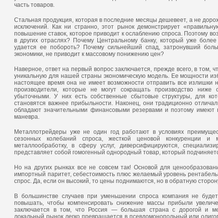
часть товаров.
Стальная продукция, которая в последние месяцы дешевеет, а не доро
исключений. Как ни странно, этот рынок демонстрирует «правильну
повышение ставок, которое приводит к ослаблению спроса. Поэтому во
в других отраслях? Почему Центральному банку, который уже более
удается ее побороть? Почему сильнейший спад, затронувший боль
экономики, не приводит к массовому понижению цен?
Наверное, ответ на первый вопрос заключается, прежде всего, в том, ч
уникальную для нашей страны экономическую модель. Ее мощности изб
настоящее время она не имеет возможности отправить все излишки н
производители, которые не могут сокращать производство ниже 
убыточными. У них есть собственные сбытовые структуры, для к
становятся важнее прибыльности. Наконец, они традиционно отличал
обладают значительными финансовыми резервами и поэтому имеют п
маневра.
Металлотрейдеры уже не один год работают в условиях преимущес
сезонных колебаний спроса, жесткой ценовой конкуренции и
металлообработку, в сферу услуг, диверсифицируются, специализ
представляет собой гомогенный однородный товар, который подчиняет
Но на других рынках все не совсем так! Основой для ценообразован
импортный паритет, себестоимость плюс желаемый уровень рентабельн
спрос. Да, если он высокий, то цены поднимаются, но в обратную сторону
В большинстве случаев при уменьшении спроса компания не будет
повышать, чтобы компенсировать снижение массы прибыли увелич
заключается в том, что Россия — большая страна с дорогой и ме
локальный рынок легко превращается в псевдомонопольный или олигоп