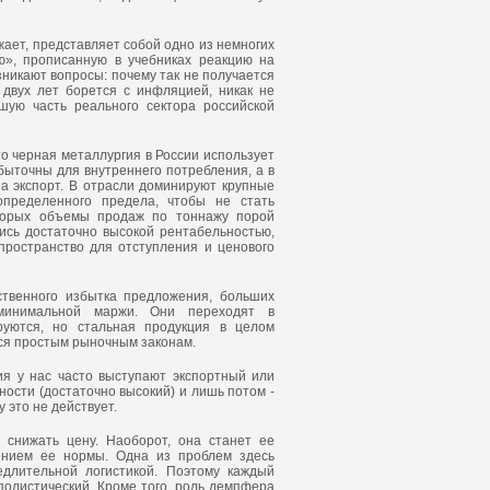
жает, представляет собой одно из немногих
ю», прописанную в учебниках реакцию на
зникают вопросы: почему так не получается
 двух лет борется с инфляцией, никак не
шую часть реального сектора российской
то черная металлургия в России использует
ыточны для внутреннего потребления, а в
а экспорт. В отрасли доминируют крупные
определенного предела, чтобы не стать
оторых объемы продаж по тоннажу порой
ись достаточно высокой рентабельностью,
ространство для отступления и ценового
твенного избытка предложения, больших
 минимальной маржи. Они переходят в
ируются, но стальная продукция в целом
ся простым рыночным законам.
ия у нас часто выступают экспортный или
ости (достаточно высокий) и лишь потом -
 это не действует.
 снижать цену. Наоборот, она станет ее
ением ее нормы. Одна из проблем здесь
длительной логистикой. Поэтому каждый
олистический. Кроме того, роль демпфера