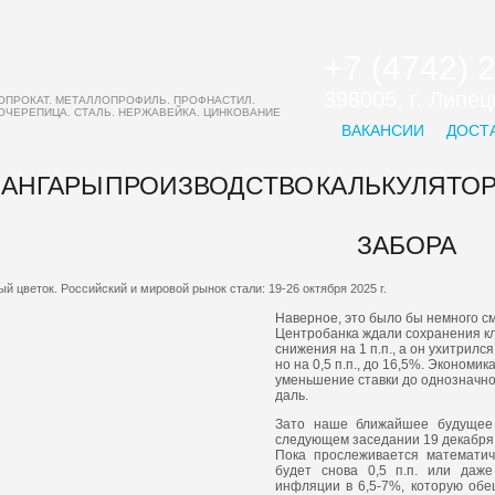
+7 (4742) 
398005, г. Липе
ОПРОКАТ. МЕТАЛЛОПРОФИЛЬ. ПРОФНАСТИЛ.
ОЧЕРЕПИЦА. СТАЛЬ. НЕРЖАВЕЙКА. ЦИНКОВАНИЕ
ВАКАНСИИ
ДОСТ
АНГАРЫ
ПРОИЗВОДСТВО
КАЛЬКУЛЯТО
ЗАБОРА
 цветок. Российский и мировой рынок стали: 19-26 октября 2025 г.
Наверное, это было бы немного см
Центробанка ждали сохранения кл
снижения на 1 п.п., а он ухитрилс
но на 0,5 п.п., до 16,5%. Экономик
уменьшение ставки до однозначно
даль.
Зато наше ближайшее будущее 
следующем заседании 19 декабря
Пока прослеживается математиче
будет снова 0,5 п.п. или даж
инфляции в 6,5-7%, которую обе