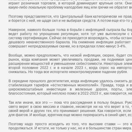
играет розничная торговля, в которой доминируют крупные сети. Они
какую-либо локальную проблему наподобие яиц или гречки не обратит в
Поэтому представляется, что Центральный банк категорически не прав
и борется с ней, не щадя сил и не выбирая средств. А потом еще кто-то
Наверное, намного больше толка в борьбе с инфляцией сыграла бы бо
ведет работу по упрощению регуляции, хотя тут уже выплеснули с 
систему сертификации. Сейчас ее приходится возрождать, чтобы остан
дешевого некачественного барахла. На снижение инфляции работает 
совершает непредсказуемые скачки, но в пределах плюс-минус 3-4%.
Вообще, можно предположить, что низкой инфляции, скорее, будет с
рынок, когда компания может увеличивать продажи, не поднимая цен.
расширении мощностей и уменьшении себестоимости. Некоторые элем
второй половине 2022 г. и в начале 2023 г., когда спрос на импо
снижалась. Но тогда все испортило неконтролируемое падение рубля.
В середине прошлого десятилетия, когда инфляцию удалось снизить д
стабилизация тарифов «естественных монополий». Правда, тогда и 
широкомасштабные инвестиции в железные дороги, порты, элек
благосостояния, который неплохо помог в 2022-2023 гг., как говорится, н
Так или иначе, все это — пока что рассуждения в пользу бедных. Ру
свято верит в свою миссию и главное, несмотря ни на что верит в то,
своей верой и других тех, кто принимают решения. Как говорится, если
для фактов. И вообще, курятник еще можно перекрасить в синий цвет, е
Поэтому надо просто исходить из того, что высокие ставки — это 
продолжаться. И кстати, не только у нас, но и в большинстве стран мира.