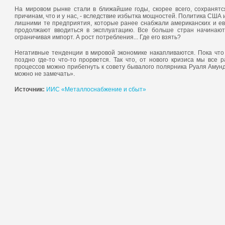
На мировом рынке стали в ближайшие годы, скорее всего, сохранят
причинам, что и у нас, - вследствие избытка мощностей. Политика СШ
лишними те предприятия, которые ранее снабжали американских и ев
продолжают вводиться в эксплуатацию. Все больше стран начинаю
ограничивая импорт. А рост потребления... Где его взять?
Негативные тенденции в мировой экономике накапливаются. Пока что 
поздно где-то что-то прорвется. Так что, от нового кризиса мы все
процессов можно прибегнуть к совету бывалого полярника Руаля Амунд
можно не замечать».
Источник:
ИИС «Металлоснабжение и сбыт»