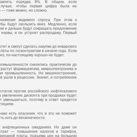
тавлять порядка 9%. В общем, если
и лучше, чтобы первая цифра была не
е — тоже можно, но сложно.
снижение видимого спроса. При этом к
бы будут скользить вниз. Медленно, если
ники и дальше будут сокращать предложение
т нервы, и он устроит распродажу, Первый
тят и смогут сделать закупки до январского
ты по госконтрактам в начале года. Если
ечно, по-настоящему хорошо не будет.
ромышленности снизились практически до
у растут фармацевтика, микроэлектроника и
ная промышленность. Но машиностроение,
ов ушли в рецессию. Значит, и потребление
статов против российского нефтегазового
 а увеличение дисконта при продажах будет
 уменьшиться, поэтому в ответ придется
стициям.
ако есть опасения, что и это не поможет
ть хоть до бесконечности.
их инфляционных ожиданиях. Но даже он
 затрат — повышения налогов и тарифов,
арендной платы, подъема цен на большую