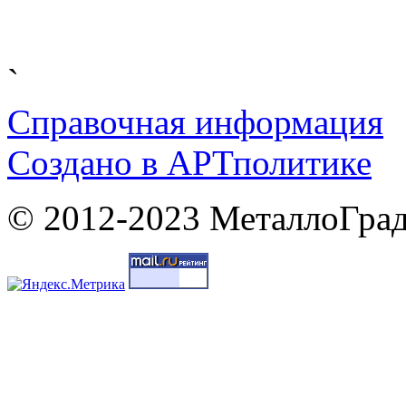
`
Справочная информация
Cоздано в
АРТ
политике
© 2012-2023 МеталлоГрад