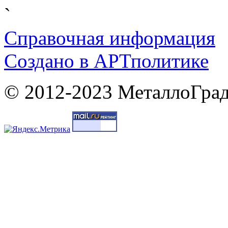
`
Справочная информация
Cоздано в
АРТ
политике
© 2012-2023 МеталлоГрад