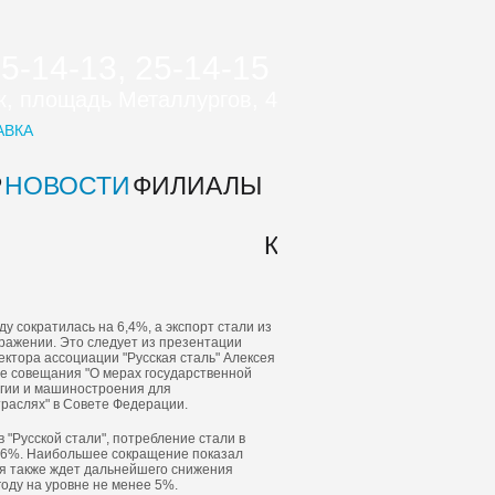
25-14-13, 25-14-15
цк, площадь Металлургов, 4
АВКА
Р
НОВОСТИ
ФИЛИАЛЫ
О
КОНТ
КОМПАНИИ
ду сократилась на 6,4%, а экспорт стали из
ыражении. Это следует из презентации
ектора ассоциации "Русская сталь" Алексея
е совещания "О мерах государственной
гии и машиностроения для
траслях" в Совете Федерации.
 "Русской стали", потребление стали в
 5,6%. Наибольшее сокращение показал
ия также ждет дальнейшего снижения
оду на уровне не менее 5%.