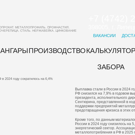
+7 (4742) 
398005, г. Липе
ОПРОКАТ. МЕТАЛЛОПРОФИЛЬ. ПРОФНАСТИЛ.
ОЧЕРЕПИЦА. СТАЛЬ. НЕРЖАВЕЙКА. ЦИНКОВАНИЕ
ВАКАНСИИ
ДОСТ
АНГАРЫ
ПРОИЗВОДСТВО
КАЛЬКУЛЯТО
ЗАБОРА
 в 2024 году сократилось на 6,4%
Выплавка стали в России в 2024 го
РФ снизился на 7,9% в годовом в
президента, исполнительного дир
Сентюрина, представленной в ход
поддержки предприятий металлур
предотвращения кризиса в этих о
Кроме того, по данным материалов
России в 2024 году снизилось на
энергетический сектор. Ассоциац
металлопотребления в РФ в 2025 г