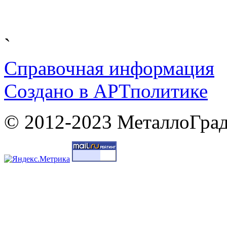
`
Справочная информация
Cоздано в
АРТ
политике
© 2012-2023 МеталлоГрад