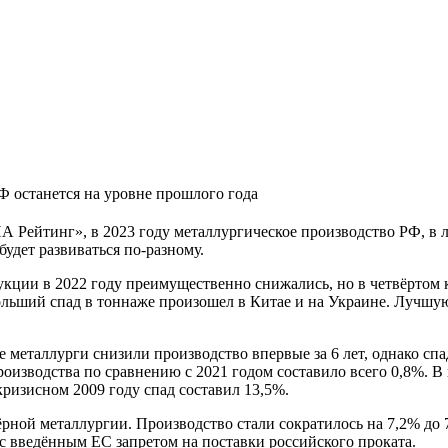
Ф останется на уровне прошлого года
 Рейтинг», в 2023 году металлургическое производство РФ, в лу
удет развиваться по-разному.
кции в 2022 году преимущественно снижались, но в четвёртом к
больший спад в тоннаже произошел в Китае и на Украине. Лучш
е металлурги снизили производство впервые за 6 лет, однако сп
оизводства по сравнению с 2021 годом составило всего 0,8%. В
ризисном 2009 году спад составил 13,5%.
ёрной металлургии. Производство стали сократилось на 7,2% до 
 с введённым ЕС запретом на поставки российского проката.