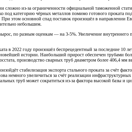
ии сложно из-за ограниченности официальной таможенной стати
ко под категорию чёрных металлов помимо готового проката под
 При этом основной спад поставок произошёл в направлении Ев
внительно небольшим.
ырос, по разным оценкам — на 3-5%. Увеличение внутреннего п
ката в 2022 году произошёл беспрецедентный за последние 10 ле
 в новейшей истории. Наибольший прирост обеспечен трубами б
стата, производство сварных труб диаметром более 406,4 мм выр
роизойдёт стабилизация экспорта стального проката за счёт фак
ова немного увеличиться за счёт реализации инфраструктурны
альных труб может сократиться из-за фактора высокой базы и ц