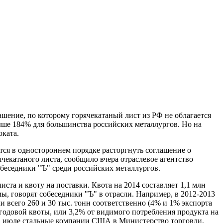
шение, по которому горячекатаный лист из РФ не облагается
ыше 184% для большинства российских металлургов. Но на
ката.
я в одностороннем порядке расторгнуть соглашение о
екатаного листа, сообщило вчера отраслевое агентство
беседники "Ъ" среди российских металлургов.
ста и квоту на поставки. Квота на 2014 составляет 1,1 млн
ы, говорят собеседники "Ъ" в отрасли. Например, в 2012-2013
 всего 260 и 30 тыс. тонн соответственно (4% и 1% экспорта
т годовой квоты, или 3,2% от видимого потребления продукта на
 в июле стальные компании США в Министерство торговли,