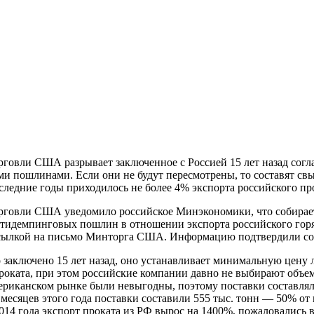
говли США разрывает заключенное с Россией 15 лет назад согла
 пошлинами. Если они не будут пересмотрены, то составят св
едние годы приходилось не более 4% экспорта российского про
рговли США уведомило российское Минэкономики, что собираетс
идемпинговых пошлин в отношении экспорта российского горяч
 ссылкой на письмо Минторга США. Информацию подтвердили со
заключено 15 лет назад, оно устанавливает минимальную цену ли
роката, при этом российские компании давно не выбирают объем
ериканском рынке были невыгодны, поэтому поставки составляли
ь месяцев этого года поставки составили 555 тыс. тонн — 50% о
014 года экспорт проката из РФ вырос на 1400%, пожаловались