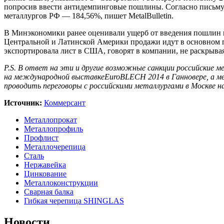
попросив ввести антидемпинговые пошлины. Согласно письму М
металлургов РФ — 184,56%, пишет MetalBulletin.
В Минэкономики ранее оценивали ущерб от введения пошлин в
Центральной и Латинской Америки продажи идут в основном по
экспортировала лист в США, говорят в компании, не раскрыв
P.S. В ответ на эти и другие возможные санкции российские м
на международной выставке
EuroBLECH 2014
в Ганновере, а 
проводить переговоры с российскими металлургами в Москве н
Источник:
Коммерсант
Металлопрокат
Металлопрофиль
Профлист
Металлочерепица
Сталь
Нержавейка
Цинкование
Металлоконструкции
Сварная балка
Гибкая черепица SHINGLAS
Новости