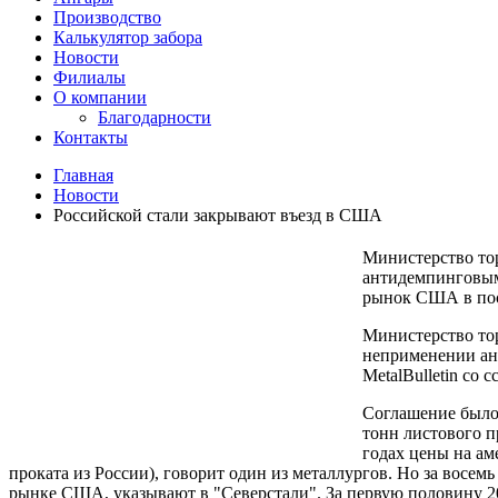
Производство
Калькулятор забора
Новости
Филиалы
О компании
Благодарности
Контакты
Главная
Новости
Российской стали закрывают въезд в США
Министерство тор
антидемпинговыми
рынок США в посл
Министерство то
неприменении ант
MetalBulletin со
Соглашение было 
тонн листового п
годах цены на ам
проката из России), говорит один из металлургов. Но за восем
рынке США, указывают в "Северстали". За первую половину 2