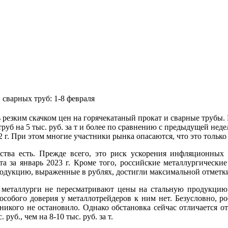
 сварных труб: 1-8 февраля
 резким скачком цен на горячекатаный прокат и сварные трубы
уб на 5 тыс. руб. за т и более по сравнению с предыдущей недел
 г. При этом многие участники рынка опасаются, что это только
ства есть. Прежде всего, это риск ускорения инфляционных
а за январь 2023 г. Кроме того, российские металлургически
одукцию, выраженные в рублях, достигли максимальной отметки
и металлурги не пересматривают цены на стальную продукцию 
особого доверия у металлотрейдеров к ним нет. Безусловно, ро
то никого не остановило. Однако обстановка сейчас отличается о
руб., чем на 8-10 тыс. руб. за т.