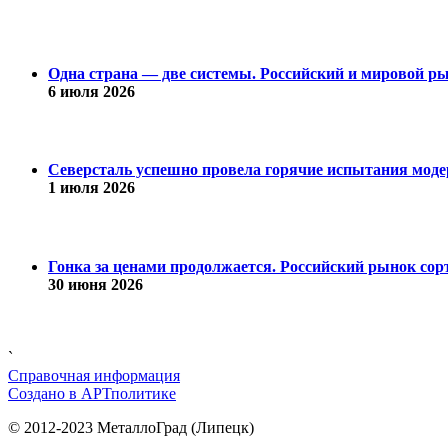
Одна страна — две системы. Российский и мировой рын
6 июля 2026
Северсталь успешно провела горячие испытания модер
1 июля 2026
Гонка за ценами продолжается. Российский рынок сорт
30 июня 2026
`
Справочная информация
Cоздано в
АРТ
политике
© 2012-2023 МеталлоГрад (Липецк)