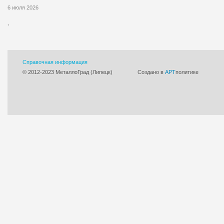
6 июля 2026
`
Справочная информация
© 2012-2023 МеталлоГрад (Липецк)
Cоздано в
АРТ
политике