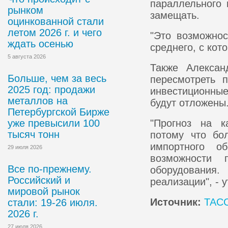
параллельного 
рынком
замещать.
оцинкованной стали
летом 2026 г. и чего
"Это возможнос
ждать осенью
среднего, с кот
5 августа 2026
Также Алексан
Больше, чем за весь
пересмотреть п
2025 год: продажи
инвестиционны
металлов на
будут отложены
Петербургской Бирже
уже превысили 100
"Прогноз на к
тысяч тонн
потому что бо
импортного о
29 июля 2026
возможности 
Все по-прежнему.
оборудования.
Российский и
реализации", - 
мировой рынок
Источник:
ТАС
стали: 19-26 июля.
2026 г.
27 июля 2026