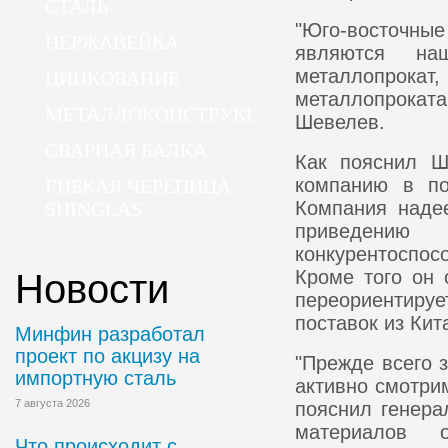
СТАЛЬ
"Юго-восточны
НЕРЖАВЕЙКА
являются на
металлопрока
ЦИНКОВАНИЕ
металлопроката
МЕТАЛЛОКОНСТРУКЦИИ
Шевелев.
СВАРНАЯ БАЛКА
Как пояснил Ш
компанию в по
ГИБКАЯ ЧЕРЕПИЦА
Компания наде
SHINGLAS
приведению
конкурентоспос
Кроме того он 
Новости
переориентиру
поставок из Кит
Минфин разработал
проект по акцизу на
"Прежде всего 
импортную сталь
активно смотрим
7 августа 2026
пояснил генера
материалов 
Что происходит с