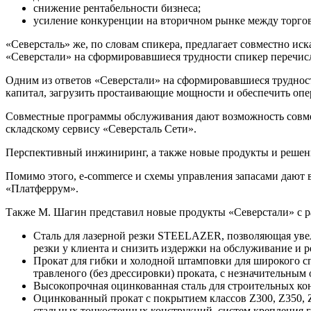
снижение рентабельности бизнеса;
усиление конкуренции на вторичном рынке между торго
«Северсталь» же, по словам спикера, предлагает совместно иск
«Северстали» на сформировавшиеся трудности спикер перечи
Одним из ответов «Северстали» на сформировавшиеся трудност
капитал, загрузить простаивающие мощности и обеспечить опе
Совместные программы обслуживания дают возможность совмес
складскому сервису «Северсталь Сети».
Перспективный инжиниринг, а также новые продукты и решени
Помимо этого, e-commerce и схемы управления запасами дают
«Платферрум».
Также М. Шагин представил новые продукты «Северстали» с ра
Сталь для лазерной резки STEELAZER, позволяющая увел
резки у клиента и снизить издержки на обслуживание и р
Прокат для гибки и холодной штамповки для широкого с
травленого (без дрессировки) проката, с незначительным
Высокопрочная оцинкованная сталь для строительных ко
Оцинкованный прокат с покрытием классов Z300, Z350, 
стальных тонкостенных конструкций, систем крепления 