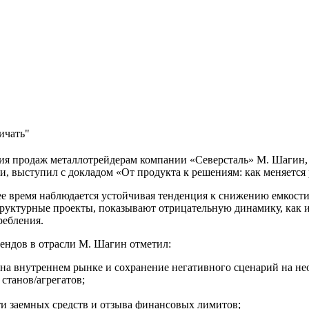
ичать"
ния продаж металлотрейдерам компании «Северсталь» М. Шагин,
и, выступил с докладом «От продукта к решениям: как меняется
ее время наблюдается устойчивая тенденция к снижению емкост
труктурные проекты, показывают отрицательную динамику, как 
ребления.
ендов в отрасли М. Шагин отметил:
на внутреннем рынке и сохранение негативного сценарий на не
танов/агрегатов;
ти заемных средств и отзыва финансовых лимитов;