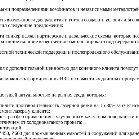
выми подразделениями комбинатов и независимыми металлотре
ать возможности для развития и готова создавать условия для со
слил следующие предложения:
и спикер назвал партнерские и давальческие схемы, которые п
ративное наличие качественного металлопроката под переработк
тной технической поддержки и послепродажного обслуживания 
я с дополнительной ценностью для конечного клиента помогут
 возможность формирования НЗП в совместных длинных програм
стущей актуальностью на рынке, среди которых:
ичить производительность лазерной резки на 15-30% за счет ис
емонт лазера у клиента;
пектра сфер применения с улучшенным качеством поверхности и
 отличием от холоднокатаного проката;
нструкций;
Z450, Z600 для промышленных емкостей и сооружений для хран
гелиопанелей и шпалеров;