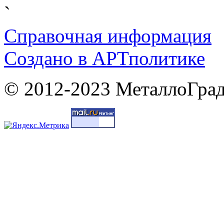
`
Справочная информация
Cоздано в
АРТ
политике
© 2012-2023 МеталлоГрад