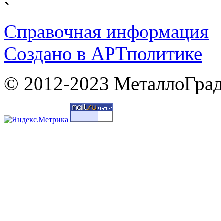
`
Справочная информация
Cоздано в
АРТ
политике
© 2012-2023 МеталлоГрад