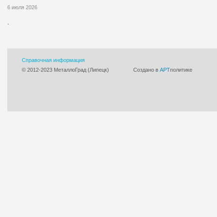
6 июля 2026
`
Справочная информация
© 2012-2023 МеталлоГрад (Липецк)
Cоздано в
АРТ
политике