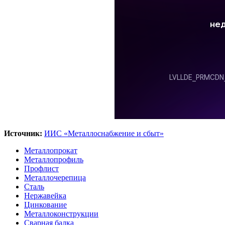
Источник:
ИИС «Металлоснабжение и сбыт»
Металлопрокат
Металлопрофиль
Профлист
Металлочерепица
Сталь
Нержавейка
Цинкование
Металлоконструкции
Сварная балка