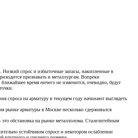
. Низкий спрос и избыточные запасы, накопленные в
риходится признавать и металлургам. Вопреки
 ближайшее время ничего не изменится, очевидно, будут
точки.
ия спроса на арматуру в текущем году начинают выглядеть
ом рынке арматуры в Москве несколько сдерживался
- это обстановка на рынке металлолома. Сталелитейным
сительно устойчивом спросе и некотором ослаблении
й крупного и среднего размера.