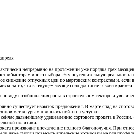
 апреля
фактически непрерывно на протяжении уже порядка трех месяцев
истрибьюторам иного выбора. Эту неутешительную реальность п
ое снижение отпускных цен по мартовским контрактам и, если в
ансы на то, что в текущем месяце спад достигнет своей крайней 
оводу возобновления роста в строительном секторе и увеличен
оянно существует избыток предложения. В марте спад на спотов
концов металлургам пришлось пойти на уступки.
сейчас дальнейшему удешевлению сортового проката в России, 
тельной политики.
оката производит впечатление полного благополучия. При отно
ли даже смогли повысить апрельские котировки на ряд профиле