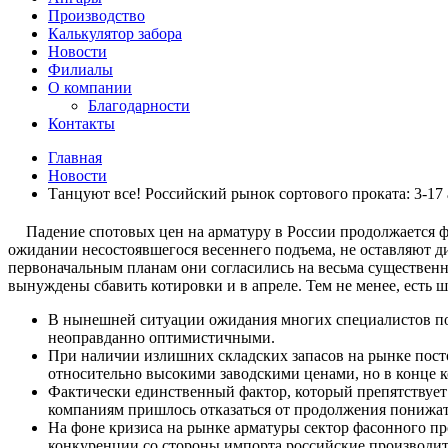
Производство
Калькулятор забора
Новости
Филиалы
О компании
Благодарности
Контакты
Главная
Новости
Танцуют все! Российский рынок сортового проката: 3-17
Падение спотовых цен на арматуру в России продолжается 
ожидании несостоявшегося весеннего подъема, не оставляют д
первоначальным планам они согласились на весьма существенн
вынуждены сбавить котировки и в апреле. Тем не менее, есть ш
В нынешней ситуации ожидания многих специалистов по п
неоправданно оптимистичными.
При наличии излишних складских запасов на рынке пост
относительно высокими заводскими ценами, но в конце 
Фактически единственный фактор, который препятствует 
компаниям пришлось отказаться от продолжения понижа
На фоне кризиса на рынке арматуры сектор фасонного пр
конкуренции со стороны импорта российские производите