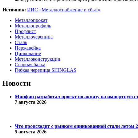
Источник:
ИИС «Металлоснабжение и сбыт»
Металлопрокат
Металлопрофиль
Профлист
Металлочерепица
Сталь
Нержавейка
Цинкование
Металлоконструкции
Сварная балка
Гибкая черепица SHINGLAS
Новости
Минфин разработал проект по акцизу на импортную с
7 августа 2026
Что происходит с рынком оцинкованной стали летом 20
5 августа 2026