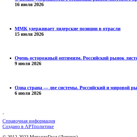
16 июля 2026
ММК удерживает лидерские позиции в отрасли
15 июля 2026
Очень осторожный оптимизм. Российский рынок листо
9 июля 2026
Одна страна — две системы. Российский и мировой рын
6 июля 2026
`
Справочная информация
Cоздано в
АРТ
политике
© 2012-2023 МеталлоГрад (Липецк)