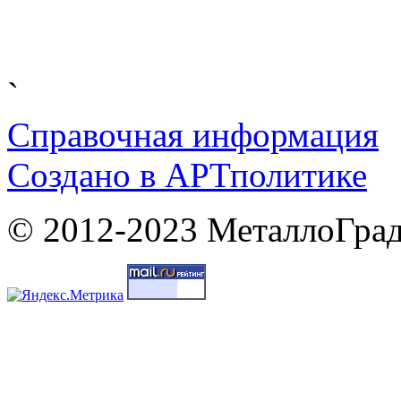
`
Справочная информация
Cоздано в
АРТ
политике
© 2012-2023 МеталлоГрад