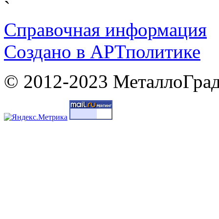
`
Справочная информация
Cоздано в
АРТ
политике
© 2012-2023 МеталлоГрад