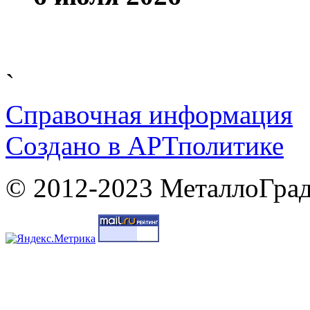
`
Справочная информация
Cоздано в
АРТ
политике
© 2012-2023 МеталлоГрад