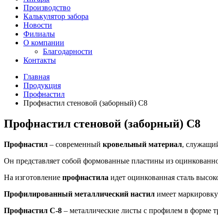
Производство
Калькулятор забора
Новости
Филиалы
О компании
Благодарности
Контакты
Главная
Продукция
Профнастил
Профнастил стеновой (заборный) С8
Профнастил стеновой (заборный) С8
Профнастил
– современный
кровельный материал
, служащий
Он представляет собой формованные пластины из оцинкованной
На изготовление
профнастила
идет оцинкованная сталь высоко
Профилированный металлический настил
имеет маркировк
Профнастил С-8
– металлические листы с профилем в форме т