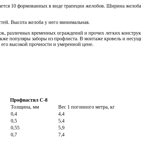
ается 10 формованных в виде трапеции желобов. Ширина желоба 
тей. Высота желоба у него минимальная.
нок, различных временных ограждений и прочих легких констру
акже популяры заборы из профлиста. В монтаже кровель и несу
 его высокой прочности и умеренной цене.
Профнастил С-8
Толщина, мм
Вес 1 погонного метра, кг
0,4
4,4
0,5
5,4
0,55
5,9
0,7
7,4