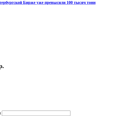
Петербургской Бирже уже превысили 100 тысяч тонн
р.
м