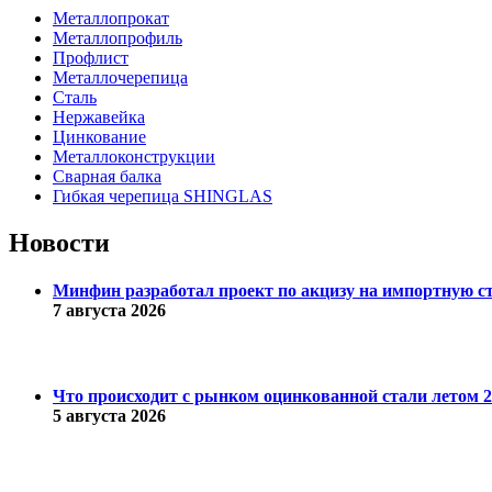
Металлопрокат
Металлопрофиль
Профлист
Металлочерепица
Сталь
Нержавейка
Цинкование
Металлоконструкции
Сварная балка
Гибкая черепица SHINGLAS
Новости
Минфин разработал проект по акцизу на импортную с
7 августа 2026
Что происходит с рынком оцинкованной стали летом 20
5 августа 2026